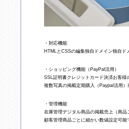
・対応機能
HTMLとCSSの編集
独自ドメイン
独自ド
・ショッピング機能（PayPal活用）
SSL証明書
クレジットカード決済
お客様
複数写真の掲載
定期購入（Paypal活用）
・管理機能
在庫管理
デジタル商品の掲載
売上（商品
顧客管理
商品ごとに細かい数値設定可能