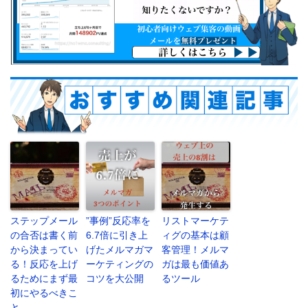
ステップメール
”事例”反応率を
リストマーケテ
の合否は書く前
6.7倍に引き上
ィグの基本は顧
から決まってい
げたメルマガマ
客管理！メルマ
る！反応を上げ
ーケティングの
ガは最も価値あ
るためにまず最
コツを大公開
るツール
初にやるべきこ
と