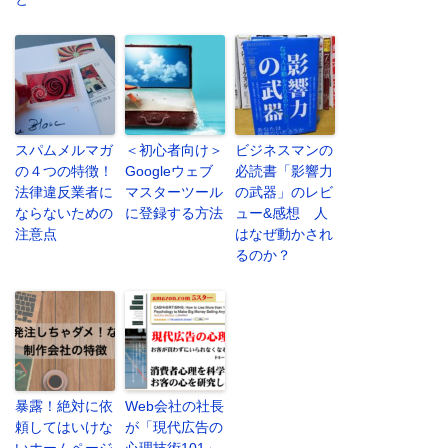
スパムメルマガ
＜初心者向け＞
ビジネスマンの
の４つの特徴！
Googleウェブ
必読書「影響力
法律違反業者に
マスターツール
の武器」のレビ
ならないための
に登録する方法
ュー&感想 人
注意点
はなぜ動かされ
るのか？
暴露！絶対に依
Web会社の社長
頼してはいけな
が「現代広告の
いホームページ
心理技術101」