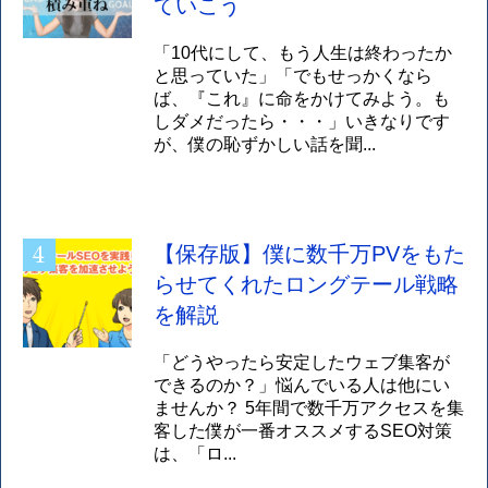
ていこう
「10代にして、もう人生は終わったか
と思っていた」「でもせっかくなら
ば、『これ』に命をかけてみよう。も
しダメだったら・・・」いきなりです
が、僕の恥ずかしい話を聞...
【保存版】僕に数千万PVをもた
らせてくれたロングテール戦略
を解説
「どうやったら安定したウェブ集客が
できるのか？」悩んでいる人は他にい
ませんか？ 5年間で数千万アクセスを集
客した僕が一番オススメするSEO対策
は、「ロ...