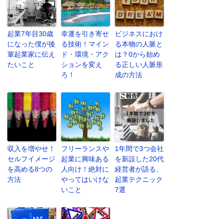
起業7年目30歳
幸運を引き寄せ
ビジネスにおけ
になった僕が後
る技術！マイン
る本物の人脈と
輩起業家に伝え
ド・環境・アク
は？0から始め
たいこと
ションを変え
る正しい人脈形
ろ！
成の方法
収入を増やせ！
フリーランスや
1年間で3つ会社
セルフイメージ
起業に興味ある
を新設した20代
を高める8つの
人向け！絶対に
経営者が語る、
方法
やってはいけな
起業テクニック
いこと
7選