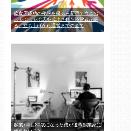
飲食店成功の秘訣を探る – 新宿でウニの
しゃぶしゃぶ店を成功させた経営者が語
る、立ち上げから運営までの全て
起業7年目30歳になった僕が後輩起業家に
伝えたいこと