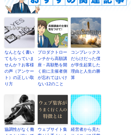
なんとなく書い
プロダクトロー
コンプレックス
てもらっていま
ンチから高額講
だらけだった僕
せんか？お客様
座・高額塾を開
が学生起業した
の声（アンケー
く前に主催者側
理由と人生の勝
ト）の正しい取
が忘れてはいけ
算
り方
ない12のこと
協調性がなく働
ウェブサイト集
経営者から見た