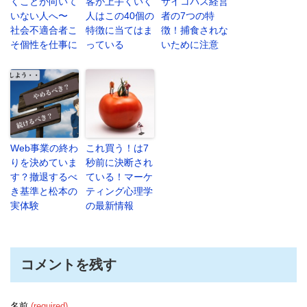
くことが向いて
客が上手くいく
サイコパス経営
いない人へ〜
人はこの40個の
者の7つの特
社会不適合者こ
特徴に当てはま
徴！捕食されな
そ個性を仕事に
っている
いために注意
Web事業の終わ
これ買う！は7
りを決めていま
秒前に決断され
す？撤退するべ
ている！マーケ
き基準と松本の
ティング心理学
実体験
の最新情報
コメントを残す
名前
(required)