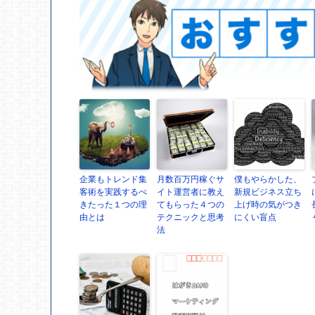
企業もトレンド集
月数百万円稼ぐサ
僕もやらかした、
客術を実践するべ
イト運営者に教え
新規ビジネス立ち
きたった１つの理
てもらった４つの
上げ時の気がつき
由とは
テクニックと思考
にくい盲点
法