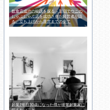
飲食店成功の秘訣を探る – 新宿でウニの
しゃぶしゃぶ店を成功させた経営者が語
る、立ち上げから運営までの全て
起業7年目30歳になった僕が後輩起業家に
伝えたいこと