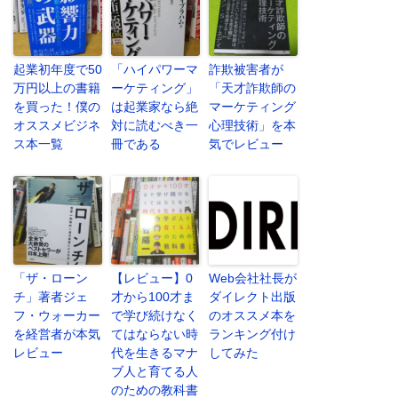
起業初年度で50
「ハイパワーマ
詐欺被害者が
万円以上の書籍
ーケティング」
「天才詐欺師の
を買った！僕の
は起業家なら絶
マーケティング
オススメビジネ
対に読むべき一
心理技術」を本
ス本一覧
冊である
気でレビュー
「ザ・ローン
【レビュー】0
Web会社社長が
チ」著者ジェ
才から100才ま
ダイレクト出版
フ・ウォーカー
で学び続けなく
のオススメ本を
を経営者が本気
てはならない時
ランキング付け
レビュー
代を生きるマナ
してみた
ブ人と育てる人
のための教科書