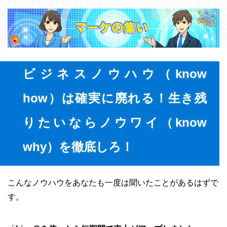
ビジネスノウハウ（know
how）は確実に廃れる！生き残
りたいならノウワイ（know
why）を徹底しろ！
こんなノウハウをあなたも一度は聞いたことがあるはずで
す。