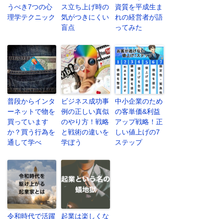
うべき7つの心
ス立ち上げ時の
資質を平成生ま
理学テクニック
気がつきにくい
れの経営者が語
盲点
ってみた
普段からインタ
ビジネス成功事
中小企業のため
ーネットで物を
例の正しい真似
の客単価&利益
買っています
のやり方！戦略
アップ戦略！正
か？買う行為を
と戦術の違いを
しい値上げの7
通して学べ
学ぼう
ステップ
令和時代で活躍
起業は楽しくな