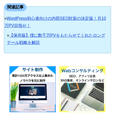
関連記事
»
WordPress初心者向けの内部SEO対策の決定版！月10
万PV目指せ！
»
【保存版】僕に数千万PVをもたらせてくれたロング
テール戦略を解説