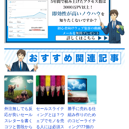
外注無しでも反
セールスライテ
勝手に売れる仕
応が良いセール
ィングとは？ウ
組み作りのため
スレターを書く
ェブでモノを売
のコピーライテ
コツと普段から
る人には必須ス
ィング!77個の